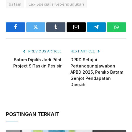
batam
Lex Specialis Kependudukan
Facebook
Twitter
Tumblr
Email
Telegram
Whats
PREVIOUS ARTICLE
NEXT ARTICLE
Batam Dipilih Jadi Pilot
DPRD Setujui
Project SiTaskin Pesisir
Pertanggungjawaban
APBD 2025, Pemko Batam
Genjot Pendapatan
Daerah
POSTINGAN TERKAIT