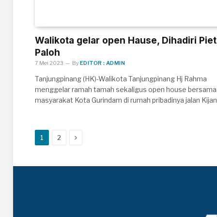
Walikota gelar open Hause, Dihadiri Piet
Paloh
7 Mei 2023
By
EDITOR : ADMIN
Tanjungpinang (HK)-Walikota Tanjungpinang Hj Rahma
menggelar ramah tamah sekaligus open house bersama
masyarakat Kota Gurindam di rumah pribadinya jalan Kija
Next
1
2