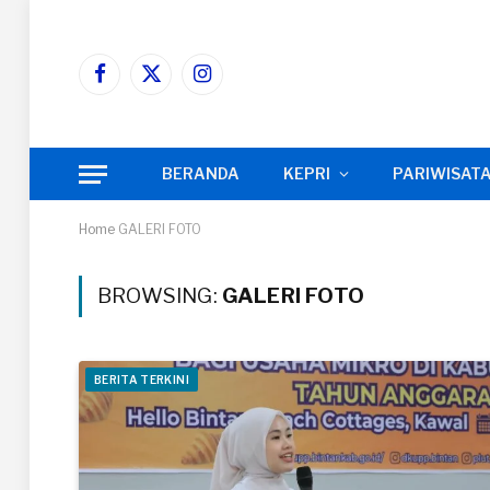
Facebook
X
Instagram
(Twitter)
BERANDA
KEPRI
PARIWISAT
Home
GALERI FOTO
BROWSING:
GALERI FOTO
BERITA TERKINI