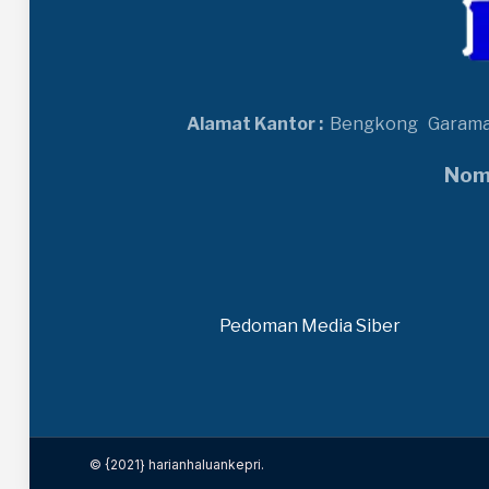
Alamat Kantor :
Bengkong
Garam
Nomo
Pedoman Media Siber
© {2021} harianhaluankepri.