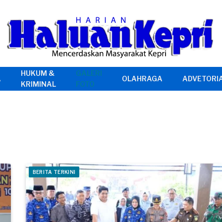
HUKUM &
GALERI
A
OLAHRAGA
ADVETORI
KRIMINAL
FOTO
BERITA TERKINI