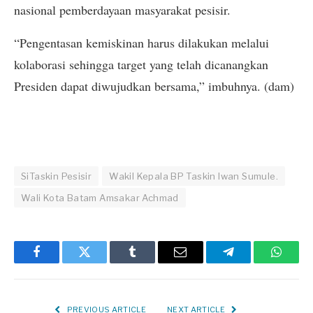
nasional pemberdayaan masyarakat pesisir.
“Pengentasan kemiskinan harus dilakukan melalui
kolaborasi sehingga target yang telah dicanangkan
Presiden dapat diwujudkan bersama,” imbuhnya. (dam)
SiTaskin Pesisir
Wakil Kepala BP Taskin Iwan Sumule.
Wali Kota Batam Amsakar Achmad
Facebook
Twitter
Tumblr
Email
Telegram
Whats
PREVIOUS ARTICLE
NEXT ARTICLE