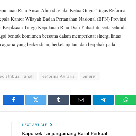
Kepulauan Riau Ansar Ahmad selaku Ketua Gugus Tugas Reforma
epala Kantor Wilayah Badan Pertanahan Nasional (BPN) Provinsi
 Kejaksaan Tinggi Kepulauan Riau Diah Yuliastuti, serta seluruh
ai bentuk komitmen bersama dalam memperkuat sinergi lintas
agraria yang berkeadilan, berkelanjutan, dan berpihak pada
edistribusi Tanah
Reforma Agraria
Sinergi
Facebook
Twitter
Tumblr
Email
Telegram
Wha
E
NEXT ARTICLE
g
Kapolsek Tanjungpinang Barat Perkuat