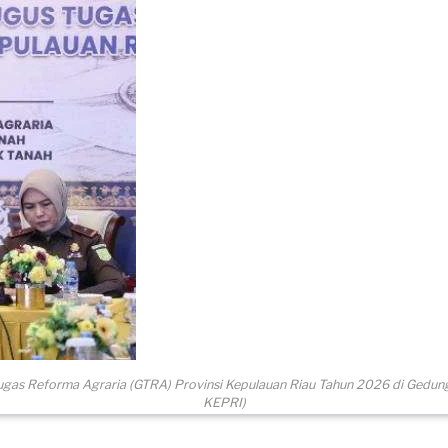
as Reforma Agraria (GTRA) Provinsi Kepulauan Riau Tahun 2026 di Gedung
KEPRI)