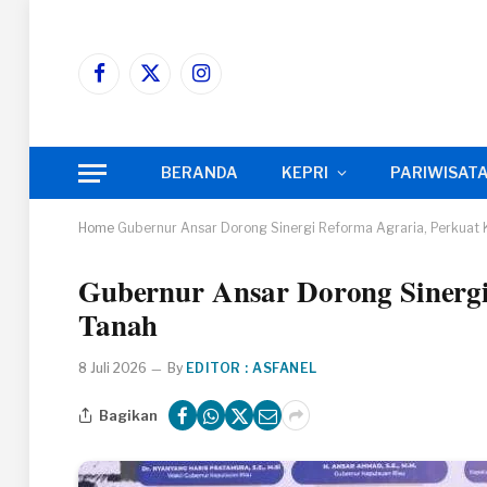
Facebook
X
Instagram
(Twitter)
BERANDA
KEPRI
PARIWISAT
Home
Gubernur Ansar Dorong Sinergi Reforma Agraria, Perkuat K
Gubernur Ansar Dorong Sinergi 
Tanah
8 Juli 2026
By
EDITOR : ASFANEL
Bagikan