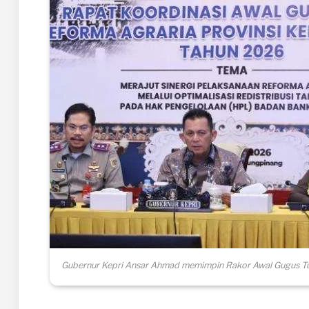
Gubernur Kepri Ansar Ahmad memimpin Rakor Awal Gugus Tug