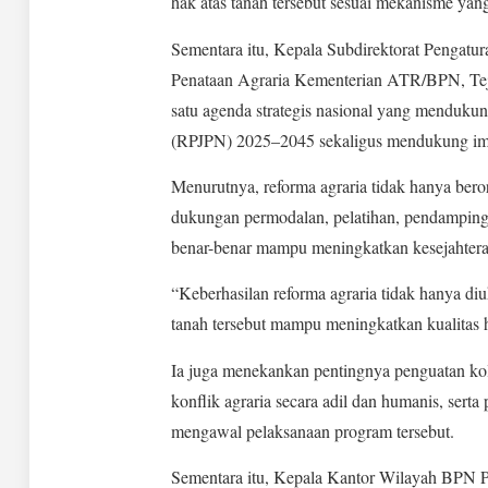
hak atas tanah tersebut sesuai mekanisme yang
Sementara itu, Kepala Subdirektorat Pengatur
Penataan Agraria Kementerian ATR/BPN, Tej
satu agenda strategis nasional yang menduk
(RPJPN) 2025–2045 sekaligus mendukung impl
Menurutnya, reforma agraria tidak hanya beror
dukungan permodalan, pelatihan, pendampingan
benar-benar mampu meningkatkan kesejahtera
“Keberhasilan reforma agraria tidak hanya diuk
tanah tersebut mampu meningkatkan kualitas 
Ia juga menekankan pentingnya penguatan kolab
konflik agraria secara adil dan humanis, ser
mengawal pelaksanaan program tersebut.
Sementara itu, Kepala Kantor Wilayah BPN P