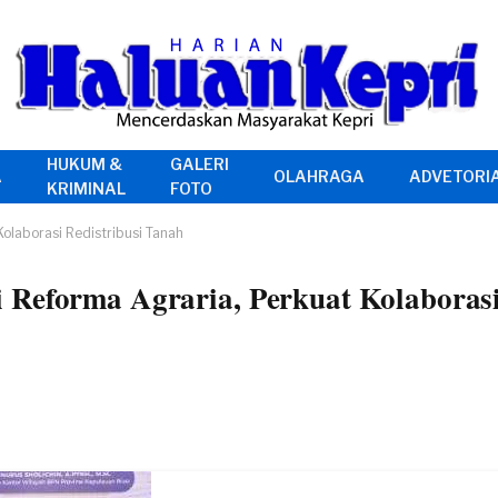
HUKUM &
GALERI
A
OLAHRAGA
ADVETORI
KRIMINAL
FOTO
olaborasi Redistribusi Tanah
Reforma Agraria, Perkuat Kolaborasi