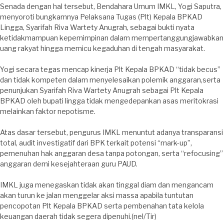
Senada dengan hal tersebut, Bendahara Umum IMKL, Yogi Saputra,
menyoroti bungkamnya Pelaksana Tugas (Plt) Kepala BPKAD
Lingga, Syarifah Riva Wartety Anugrah, sebagai bukti nyata
ketidakmampuan kepemimpinan dalam mempertanggungjawabkan
uang rakyat hingga memicu kegaduhan di tengah masyarakat.
Yogi secara tegas mencap kinerja Plt Kepala BPKAD “tidak becus”
dan tidak kompeten dalam menyelesaikan polemik anggaran,serta
penunjukan Syarifah Riva Wartety Anugrah sebagai Plt Kepala
BPKAD oleh bupati lingga tidak mengedepankan asas meritokrasi
melainkan faktor nepotisme.
Atas dasar tersebut, pengurus IMKL menuntut adanya transparansi
total, audit investigatif dari BPK terkait potensi “mark-up”,
pemenuhan hak anggaran desa tanpa potongan, serta “refocusing”
anggaran demi kesejahteraan guru PAUD.
IMKL juga menegaskan tidak akan tinggal diam dan mengancam
akan turun ke jalan menggelar aksi massa apabila tuntutan
pencopotan Plt Kepala BPKAD serta pembenahan tata kelola
keuangan daerah tidak segera dipenuhi.(nel/Tir)