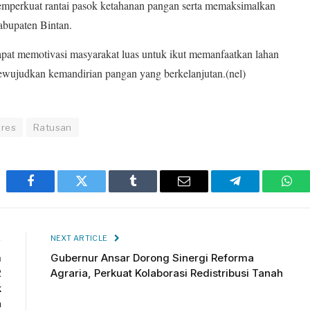
emperkuat rantai pasok ketahanan pangan serta memaksimalkan
Kabupaten Bintan.
dapat memotivasi masyarakat luas untuk ikut memanfaatkan lahan
wujudkan kemandirian pangan yang berkelanjutan.(nel)
lres
Ratusan
Facebook
Twitter
Tumblr
Email
Telegram
Wha
E
NEXT ARTICLE
m
Gubernur Ansar Dorong Sinergi Reforma
2
Agraria, Perkuat Kolaborasi Redistribusi Tanah
k
a