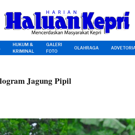
HUKUM &
GALERI
A
OLAHRAGA
ADVETORI
KRIMINAL
FOTO
logram Jagung Pipil