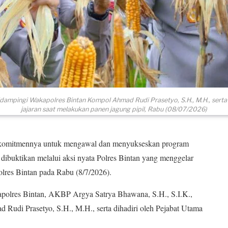
didampingi Wakapolres Bintan Kompol Ahmad Rudi Prasetyo, S.H., M.H., serta 
jajaran saat melakukan panen jagung pipil, Rabu (08/07/2026)
komitmennya untuk mengawal dan menyukseskan program
i dibuktikan melalui aksi nyata Polres Bintan yang menggelar
lres Bintan pada Rabu (8/7/2026).
apolres Bintan, AKBP Argya Satrya Bhawana, S.H., S.I.K.,
udi Prasetyo, S.H., M.H., serta dihadiri oleh Pejabat Utama