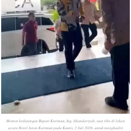
Momen kedatangan Bupati Karimun, Ing. Iskandarsyah, saat tiba di lokasi
acara Hotel Aston Karimun pada Kamis, 2 Juli 2026, untuk menghadiri