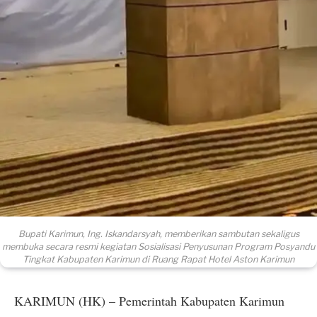
Bupati Karimun, Ing. Iskandarsyah, memberikan sambutan sekaligus
membuka secara resmi kegiatan Sosialisasi Penyusunan Program Posyandu
Tingkat Kabupaten Karimun di Ruang Rapat Hotel Aston Karimun
KARIMUN (HK) – Pemerintah Kabupaten Karimun