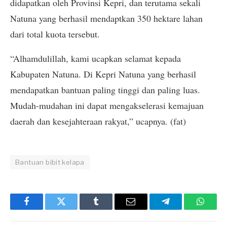
didapatkan oleh Provinsi Kepri, dan terutama sekali
Natuna yang berhasil mendaptkan 350 hektare lahan
dari total kuota tersebut.
“Alhamdulillah, kami ucapkan selamat kepada
Kabupaten Natuna. Di Kepri Natuna yang berhasil
mendapatkan bantuan paling tinggi dan paling luas.
Mudah-mudahan ini dapat mengakselerasi kemajuan
daerah dan kesejahteraan rakyat,” ucapnya. (fat)
Bantuan bibit kelapa
Facebook
Twitter
Tumblr
Email
Telegram
Whats