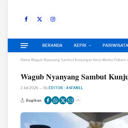
Facebook
X
Instagram
(Twitter)
BERANDA
KEPRI
PARIWISAT
Home
Wagub Nyanyang Sambut Kunjungan Kerja Menko Polkam d
Wagub Nyanyang Sambut Kunju
2 Juli 2026
By
EDITOR : ASFANEL
Bagikan