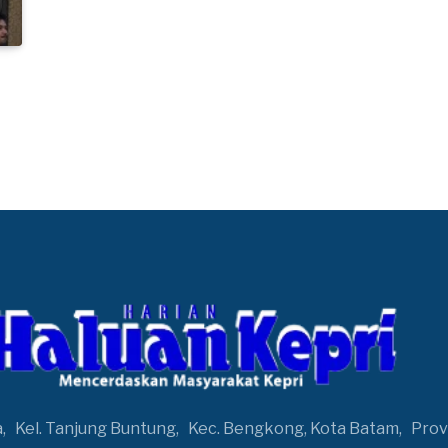
a,
Kel. Tanjung Buntung,
Kec. Bengkong, Kota Batam,
Prov