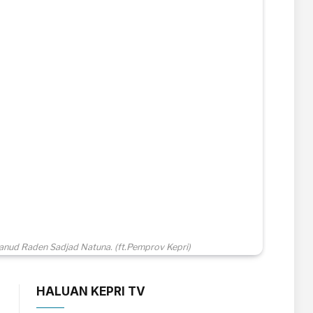
anud Raden Sadjad Natuna. (ft.Pemprov Kepri)
HALUAN KEPRI TV