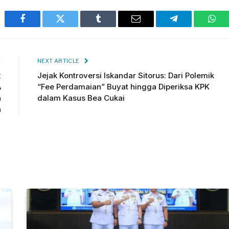
Facebook
Twitter
Tumblr
Email
Telegram
Wha
E
NEXT ARTICLE
x
Jejak Kontroversi Iskandar Sitorus: Dari Polemik
A
“Fee Perdamaian” Buyat hingga Diperiksa KPK
a
dalam Kasus Bea Cukai
a