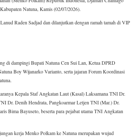
amanan (Menko Polkam) Republik Indonesia, Djamari Chaniago
 Kabupaten Natuna, Kamis (02/07/2026).
 Lanud Raden Sadjad dan dilanjutkan dengan ramah tamah di VIP
ng di dampingi Bupati Natuna Cen Sui Lan, Ketua DPRD
atuna Boy Wijanarko Varianto, serta jajaran Forum Koordinasi
atuna.
antaranya Kepala Staf Angkatan Laut (Kasal) Laksamana TNI Dr.
 Dr. Denih Hendrata, Pangkoarmar Letjen TNI (Mar.) Dr.
ris Bima Bayuseto, beserta para pejabat utama TNI Angkatan
ngan kerja Menko Polkam ke Natuna merupakan wujud