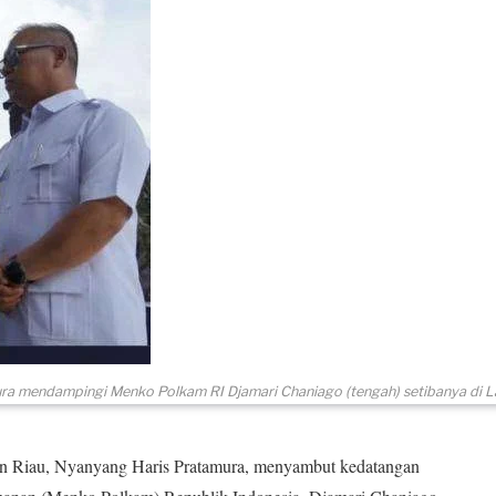
ra mendampingi Menko Polkam RI Djamari Chaniago (tengah) setibanya di L
Riau, Nyanyang Haris Pratamura, menyambut kedatangan