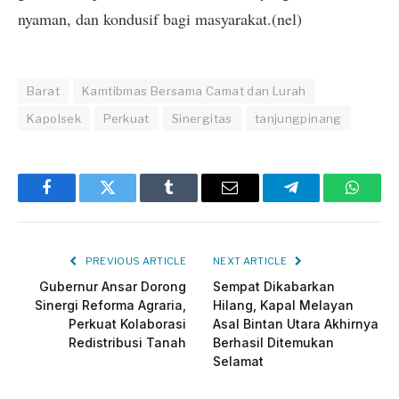
nyaman, dan kondusif bagi masyarakat.(nel)
Barat
Kamtibmas Bersama Camat dan Lurah
Kapolsek
Perkuat
Sinergitas
tanjungpinang
Facebook
Twitter
Tumblr
Email
Telegram
Whats
PREVIOUS ARTICLE
NEXT ARTICLE
Gubernur Ansar Dorong
Sempat Dikabarkan
Sinergi Reforma Agraria,
Hilang, Kapal Melayan
Perkuat Kolaborasi
Asal Bintan Utara Akhirnya
Redistribusi Tanah
Berhasil Ditemukan
Selamat