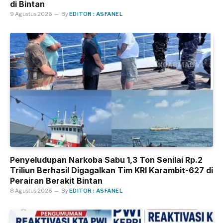
di Bintan
9 Agustus 2026
By
EDITOR : ASFANEL
Penyeludupan Narkoba Sabu 1,3 Ton Senilai Rp.2
Triliun Berhasil Digagalkan Tim KRI Karambit-627 di
Perairan Berakit Bintan
8 Agustus 2026
By
EDITOR : ASFANEL