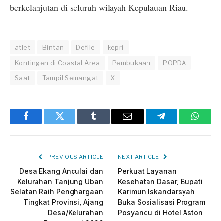
berkelanjutan di seluruh wilayah Kepulauan Riau.
atlet
Bintan
Defile
kepri
Kontingen di Coastal Area
Pembukaan
POPDA
Saat
Tampil Semangat
X
Facebook
Twitter
Tumblr
Email
Telegram
Whats
PREVIOUS ARTICLE
NEXT ARTICLE
Desa Ekang Anculai dan
Perkuat Layanan
Kelurahan Tanjung Uban
Kesehatan Dasar, Bupati
Selatan Raih Penghargaan
Karimun Iskandarsyah
Tingkat Provinsi, Ajang
Buka Sosialisasi Program
Desa/Kelurahan
Posyandu di Hotel Aston