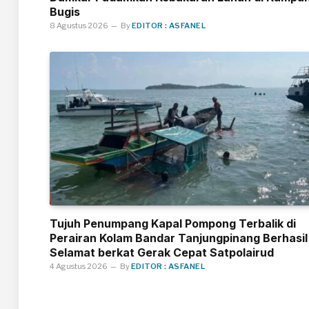
Bugis
8 Agustus 2026
By
EDITOR : ASFANEL
Tujuh Penumpang Kapal Pompong Terbalik di
Perairan Kolam Bandar Tanjungpinang Berhasil
Selamat berkat Gerak Cepat Satpolairud
4 Agustus 2026
By
EDITOR : ASFANEL