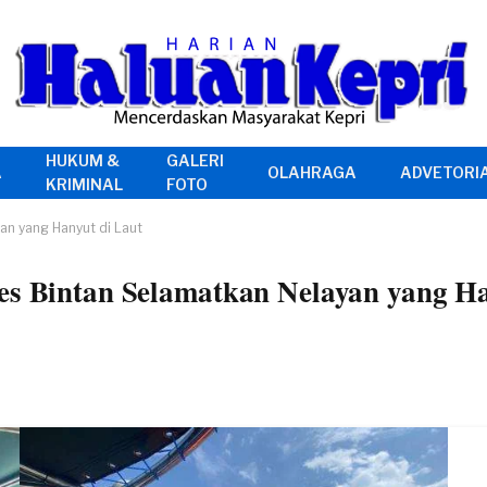
HUKUM &
GALERI
A
OLAHRAGA
ADVETORI
KRIMINAL
FOTO
an yang Hanyut di Laut
es Bintan Selamatkan Nelayan yang Ha