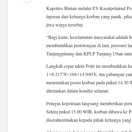
Kapolres Bintan melalui P.S Kasatpolairud P
laporan dari keluarga korban yang panik, pi
jiwa warga tersebut.
“Bagi kami, keselamatan masyarakat adalah hu
membutuhkan pertolongan di laut, personel l
Tanjungpinang dan KPLP Tanjung Uban untuk 
Langkah cepat taktis Polri ini membuahkan has
1∘8.217′N−104∘14.940′E, tim gabungan yang d
menemukan posisi korban pada pukul 14.30 WI
ditemukan dalam kondisi selamat.
Petugas kepolisian langsung memberikan perto
Sekira pukul 15.00 WIB, korban dibawa ke P
diserahterimakan kepada pihak keluarga yan