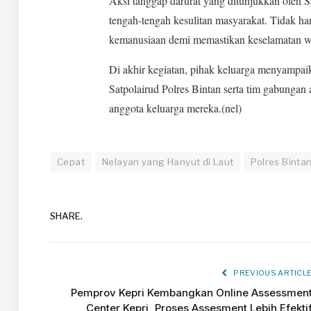
Aksi tanggap darurat yang ditunjukkan oleh Sa
tengah-tengah kesulitan masyarakat. Tidak ha
kemanusiaan demi memastikan keselamatan wa
Di akhir kegiatan, pihak keluarga menyampai
Satpolairud Polres Bintan serta tim gabunga
anggota keluarga mereka.(nel)
Cepat
Nelayan yang Hanyut di Laut
Polres Binta
SHARE.
PREVIOUS ARTICL
Pemprov Kepri Kembangkan Online Assessmen
Center Kepri, Proses Assesment Lebih Efekti