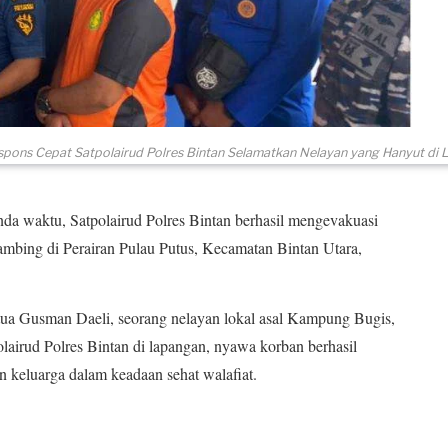
pons Cepat Satpolairud Polres Bintan Selamatkan Nelayan yang Hanyut di 
 waktu, Satpolairud Polres Bintan berhasil mengevakuasi
mbing di Perairan Pulau Putus, Kecamatan Bintan Utara,
tua Gusman Daeli, seorang nelayan lokal asal Kampung Bugis,
olairud Polres Bintan di lapangan, nyawa korban berhasil
n keluarga dalam keadaan sehat walafiat.