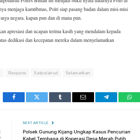
tpolairud Polres Bintan ini menjadi bukti nyata hadirnya Polri di
nya menjaga kamtibmas, Polri siap pasang badan dalam misi-misi
rga negara, kapan pun dan di mana pun.
kan apresiasi dan ucapan terima kasih yang mendalam kepada
n atas dedikasi dan kecepatan mereka dalam menyelamatkan
n
Respons
Satpolairud
Selamatkan
Facebook
Twitter
Tumblr
Email
Telegram
Wha
E
NEXT ARTICLE
t
Polsek Gunung Kijang Ungkap Kasus Pencurian
f
Kabel Tembaga di Koperasi Desa Merah Putih