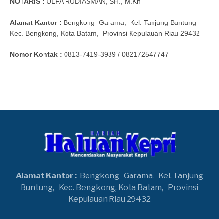
NOTARIS :
ULFA RUDIASMAN, SH., M.Kn
Alamat Kantor :
Bengkong
Garama,
Kel. Tanjung Buntung,
Kec. Bengkong, Kota Batam,
Provinsi Kepulauan Riau 29432
Nomor Kontak :
0813-7419-3939 / 082172547747
Alamat Kantor :
Bengkong
Garama,
Kel. Tanjung
Buntung,
Kec. Bengkong, Kota Batam,
Provinsi
Kepulauan Riau 29432