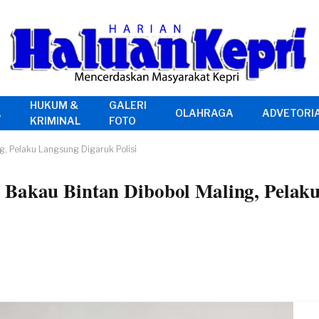
HUKUM &
GALERI
A
OLAHRAGA
ADVETORI
KRIMINAL
FOTO
g, Pelaku Langsung Digaruk Polisi
 Bakau Bintan Dibobol Maling, Pelak