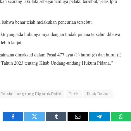
n seorang laki-laki sebagai terduga pelaku tersebut,”jelas Iptu
i bahwa benar telah melakukan pencurian tersebut.
bukti yang ada hubungannya dengan tindak pidana tersebut dibawa
ebih lanjut.
gaimana dimaksud dalam Pasal 477 ayat (1) huruf (e) dan huruf (f)
 Tahun 2023 tentang Kitab Undang-undang Hukum Pidana,”
Pelaku Langsung Digaruk Polisi
Putih
Teluk Bakau
Facebook
Twitter
Tumblr
Email
Telegram
Wha