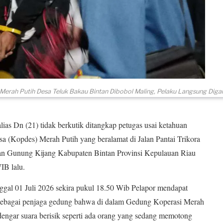
erah Putih Desa Teluk Bakau Bintan Dibobol Maling, Pelaku Langsung Digar
as Dn (21) tidak berkutik ditangkap petugas usai ketahuan
(Kopdes) Merah Putih yang beralamat di Jalan Pantai Trikora
 Gunung Kijang Kabupaten Bintan Provinsi Kepulauan Riau
IB lalu.
gal 01 Juli 2026 sekira pukul 18.50 Wib Pelapor mendapat
s sebagai penjaga gedung bahwa di dalam Gedung Koperasi Merah
dengar suara berisik seperti ada orang yang sedang memotong