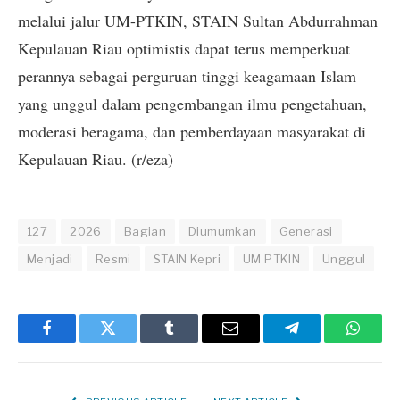
melalui jalur UM-PTKIN, STAIN Sultan Abdurrahman
Kepulauan Riau optimistis dapat terus memperkuat
perannya sebagai perguruan tinggi keagamaan Islam
yang unggul dalam pengembangan ilmu pengetahuan,
moderasi beragama, dan pemberdayaan masyarakat di
Kepulauan Riau. (r/eza)
127
2026
Bagian
Diumumkan
Generasi
Menjadi
Resmi
STAIN Kepri
UM PTKIN
Unggul
Facebook
Twitter
Tumblr
Email
Telegram
Whats