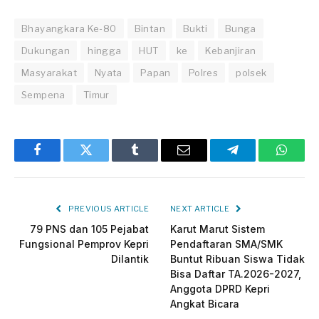
Bhayangkara Ke-80
Bintan
Bukti
Bunga
Dukungan
hingga
HUT
ke
Kebanjiran
Masyarakat
Nyata
Papan
Polres
polsek
Sempena
Timur
Facebook
Twitter
Tumblr
Email
Telegram
Whats
PREVIOUS ARTICLE
NEXT ARTICLE
79 PNS dan 105 Pejabat
Karut Marut Sistem
Fungsional Pemprov Kepri
Pendaftaran SMA/SMK
Dilantik
Buntut Ribuan Siswa Tidak
Bisa Daftar TA.2026-2027,
Anggota DPRD Kepri
Angkat Bicara