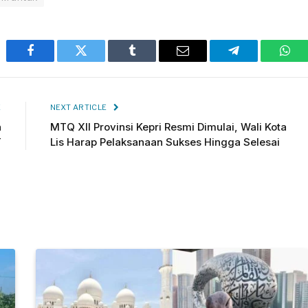
Facebook
Twitter
Tumblr
Email
Telegram
Wha
E
NEXT ARTICLE
h
MTQ XII Provinsi Kepri Resmi Dimulai, Wali Kota
T
Lis Harap Pelaksanaan Sukses Hingga Selesai