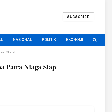
SUBSCRIBE
AL
NASIONAL
POLITIK
EKONOMI
asar Global
a Patra Niaga Siap