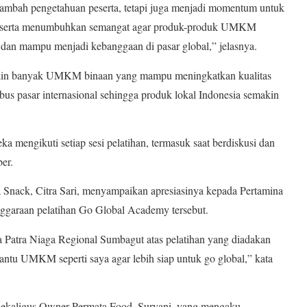
nambah pengetahuan peserta, tetapi juga menjadi momentum untuk
i, serta menumbuhkan semangat agar produk-produk UMKM
, dan mampu menjadi kebanggaan di pasar global,” jelasnya.
emakin banyak UMKM binaan yang mampu meningkatkan kualitas
us pasar internasional sehingga produk lokal Indonesia semakin
eka mengikuti setiap sesi pelatihan, termasuk saat berdiskusi dan
er.
 Snack, Citra Sari, menyampaikan apresiasinya kepada Pertamina
ggaraan pelatihan Go Global Academy tersebut.
a Patra Niaga Regional Sumbagut atas pelatihan yang diadakan
bantu UMKM seperti saya agar lebih siap untuk go global,” kata
 sekaligus Owner Permata Food, Suryani, yang mengaku