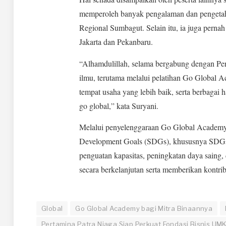
memperoleh banyak pengalaman dan pengetahu
Regional Sumbagut. Selain itu, ia juga perna
Jakarta dan Pekanbaru.
“Alhamdulillah, selama bergabung dengan P
ilmu, terutama melalui pelatihan Go Global A
tempat usaha yang lebih baik, serta berbagai 
go global,” kata Suryani.
Melalui penyelenggaraan Go Global Academy,
Development Goals (SDGs), khususnya SDGs 
penguatan kapasitas, peningkatan daya sain
secara berkelanjutan serta memberikan kontri
Global
Go Global Academy bagi Mitra Binaannya
Pertamina Patra Niaga Siap Perkuat Fondasi Bisnis UM