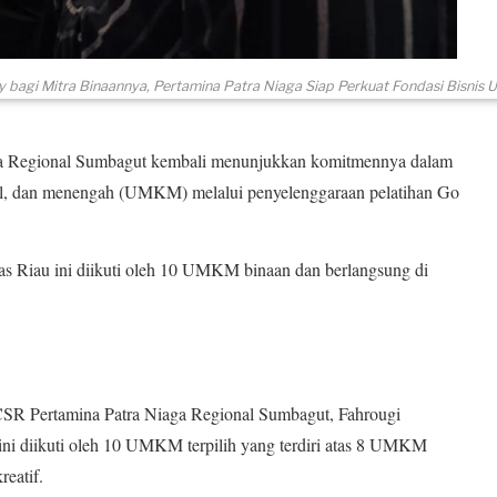
y bagi Mitra Binaannya, Pertamina Patra Niaga Siap Perkuat Fondasi Bisn
Regional Sumbagut kembali menunjukkan komitmennya dalam
l, dan menengah (UMKM) melalui penyelenggaraan pelatihan Go
as Riau ini diikuti oleh 10 UMKM binaan dan berlangsung di
SR Pertamina Patra Niaga Regional Sumbagut, Fahrougi
i diikuti oleh 10 UMKM terpilih yang terdiri atas 8 UMKM
eatif.