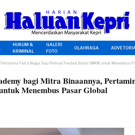
HUKUM &
GALERI
A
OLAHRAGA
ADVETORI
KRIMINAL
FOTO
, Pertamina Patra Niaga Siap Perkuat Fondasi Bisnis UMKM untuk Menembus P
ademy bagi Mitra Binaannya, Pertamin
untuk Menembus Pasar Global