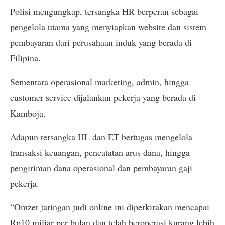
Polisi mengungkap, tersangka HR berperan sebagai
pengelola utama yang menyiapkan website dan sistem
pembayaran dari perusahaan induk yang berada di
Filipina.
Sementara operasional marketing, admin, hingga
customer service dijalankan pekerja yang berada di
Kamboja.
Adapun tersangka HL dan ET bertugas mengelola
transaksi keuangan, pencatatan arus dana, hingga
pengiriman dana operasional dan pembayaran gaji
pekerja.
“Omzet jaringan judi online ini diperkirakan mencapai
Rp10 miliar per bulan dan telah beroperasi kurang lebih