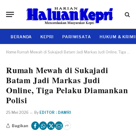
BERANDA
KEPRI
PARIWISATA
HUKUM & KRIM
Home
Rumah Mewah di Sukajadi Batam Jadi Markas Judi Online, Tiga Pelaku Diamankan Polisi
Rumah Mewah di Sukajadi
Batam Jadi Markas Judi
Online, Tiga Pelaku Diamankan
Polisi
25 Mei 2026
By
EDITOR : DAMRI
Bagikan