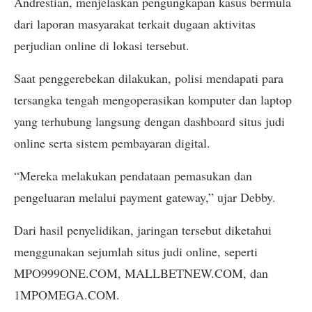
Andrestian, menjelaskan pengungkapan kasus bermula
dari laporan masyarakat terkait dugaan aktivitas
perjudian online di lokasi tersebut.
Saat penggerebekan dilakukan, polisi mendapati para
tersangka tengah mengoperasikan komputer dan laptop
yang terhubung langsung dengan dashboard situs judi
online serta sistem pembayaran digital.
“Mereka melakukan pendataan pemasukan dan
pengeluaran melalui payment gateway,” ujar Debby.
Dari hasil penyelidikan, jaringan tersebut diketahui
menggunakan sejumlah situs judi online, seperti
MPO999ONE.COM, MALLBETNEW.COM, dan
1MPOMEGA.COM.