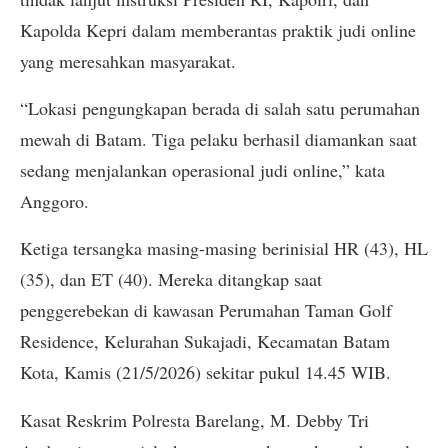
Kapolda Kepri dalam memberantas praktik judi online
yang meresahkan masyarakat.
“Lokasi pengungkapan berada di salah satu perumahan
mewah di Batam. Tiga pelaku berhasil diamankan saat
sedang menjalankan operasional judi online,” kata
Anggoro.
Ketiga tersangka masing-masing berinisial HR (43), HL
(35), dan ET (40). Mereka ditangkap saat
penggerebekan di kawasan Perumahan Taman Golf
Residence, Kelurahan Sukajadi, Kecamatan Batam
Kota, Kamis (21/5/2026) sekitar pukul 14.45 WIB.
Kasat Reskrim Polresta Barelang, M. Debby Tri