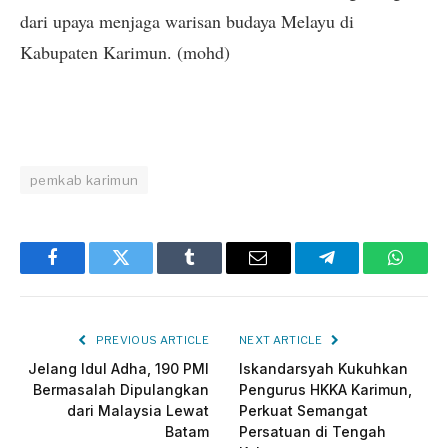
dari upaya menjaga warisan budaya Melayu di
Kabupaten Karimun. (mohd)
pemkab karimun
Facebook
Twitter
Tumblr
Email
Telegram
Whats
PREVIOUS ARTICLE
NEXT ARTICLE
Jelang Idul Adha, 190 PMI
Iskandarsyah Kukuhkan
Bermasalah Dipulangkan
Pengurus HKKA Karimun,
dari Malaysia Lewat
Perkuat Semangat
Batam
Persatuan di Tengah