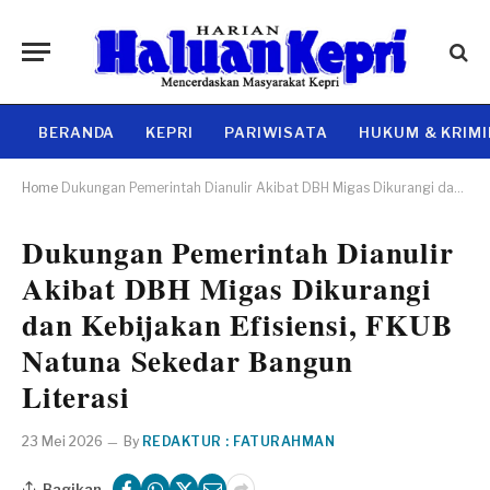
BERANDA
KEPRI
PARIWISATA
HUKUM & KRIM
Home
Dukungan Pemerintah Dianulir Akibat DBH Migas Dikurangi dan Kebijakan Efisiensi, FKUB Natuna Sekedar Bangun Literasi
Dukungan Pemerintah Dianulir
Akibat DBH Migas Dikurangi
dan Kebijakan Efisiensi, FKUB
Natuna Sekedar Bangun
Literasi
23 Mei 2026
By
REDAKTUR : FATURAHMAN
Bagikan