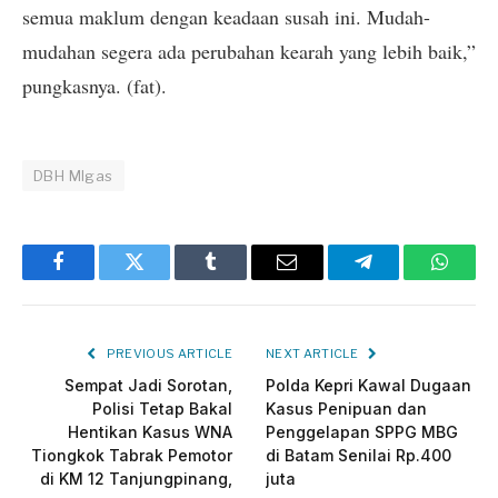
semua maklum dengan keadaan susah ini. Mudah-
mudahan segera ada perubahan kearah yang lebih baik,”
pungkasnya. (fat).
DBH MIgas
Facebook
Twitter
Tumblr
Email
Telegram
Whats
PREVIOUS ARTICLE
NEXT ARTICLE
Sempat Jadi Sorotan,
Polda Kepri Kawal Dugaan
Polisi Tetap Bakal
Kasus Penipuan dan
Hentikan Kasus WNA
Penggelapan SPPG MBG
Tiongkok Tabrak Pemotor
di Batam Senilai Rp.400
di KM 12 Tanjungpinang,
juta