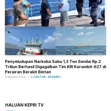
Penyeludupan Narkoba Sabu 1,3 Ton Senilai Rp.2
Triliun Berhasil Digagalkan Tim KRI Karambit-627 di
Perairan Berakit Bintan
8 Agustus 2026
By
EDITOR : ASFANEL
HALUAN KEPRI TV