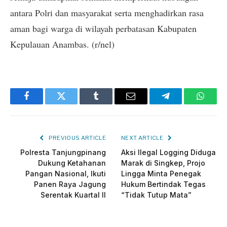
antara Polri dan masyarakat serta menghadirkan rasa
aman bagi warga di wilayah perbatasan Kabupaten
Kepulauan Anambas. (r/nel)
Facebook
Twitter
Tumblr
Email
Telegram
Whats
PREVIOUS ARTICLE
NEXT ARTICLE
Polresta Tanjungpinang
Aksi Ilegal Logging Diduga
Dukung Ketahanan
Marak di Singkep, Projo
Pangan Nasional, Ikuti
Lingga Minta Penegak
Panen Raya Jagung
Hukum Bertindak Tegas
Serentak Kuartal II
“Tidak Tutup Mata”