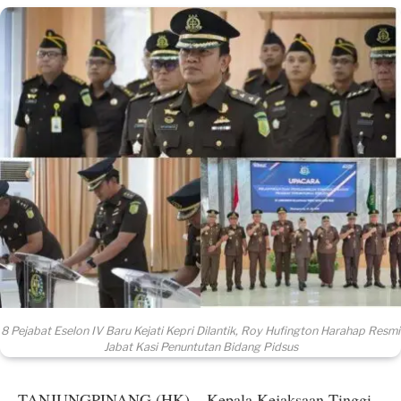
8 Pejabat Eselon IV Baru Kejati Kepri Dilantik, Roy Hufington Harahap Resmi
Jabat Kasi Penuntutan Bidang Pidsus
TANJUNGPINANG (HK) – Kepala Kejaksaan Tinggi