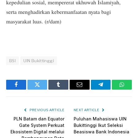
kepedulian sosial, mempererat ukhuwah Islamiyah,
serta menghadirkan kebermanfaatan nyata bagi
masyarakat luas. (r/dam)
BSI
UIN Bukittinggi
Facebook
Twitter
Tumblr
Email
Telegram
Whats
PREVIOUS ARTICLE
NEXT ARTICLE
PLN Batam dan Equator
Puluhan Mahasiswa UIN
Gate System Perkuat
Bukittinggi Ikut Seleksi
Ekosistem Digital melalui
Beasiswa Bank Indonesia