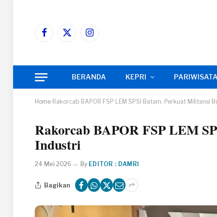
Facebook
X
Instagram
(Twitter)
BERANDA
KEPRI
PARIWISAT
Home
Rakorcab BAPOR FSP LEM SPSI Batam, Perkuat Militansi Bu
Rakorcab BAPOR FSP LEM SPSI
Industri
24 Mei 2026
By
EDITOR : DAMRI
Bagikan