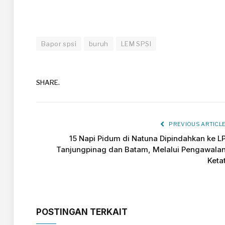
Bapor spsi
buruh
LEM SPSI
SHARE.
PREVIOUS ARTICL
15 Napi Pidum di Natuna Dipindahkan ke L
Tanjungpinag dan Batam, Melalui Pengawala
Keta
POSTINGAN TERKAIT