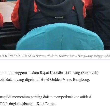
 BAPOR FSP LEM SPSI Batam, di Hotel Golden View Bengkong Minggu (24
i buruh menggema dalam Rapat Koordinasi Cabang (Rakorcab)
a Batam yang digelar di Hotel Golden View, Bengkong,
tu menjadi momentum penting dalam memperkuat konsolidasi
APOR tingkat cabang di Kota Batam.