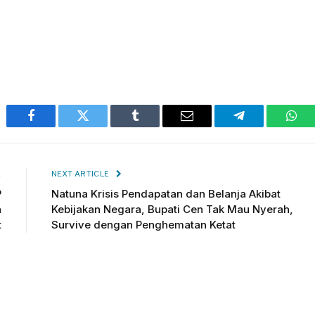
Facebook
Twitter
Tumblr
Email
Telegram
Wha
E
NEXT ARTICLE
P
Natuna Krisis Pendapatan dan Belanja Akibat
n
Kebijakan Negara, Bupati Cen Tak Mau Nyerah,
t
Survive dengan Penghematan Ketat