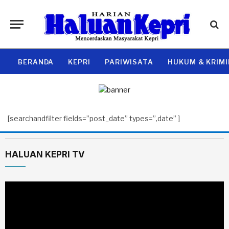
BERANDA
KEPRI
PARIWISATA
HUKUM & KRIM
[searchandfilter fields=”post_date” types=”,date” ]
HALUAN KEPRI TV