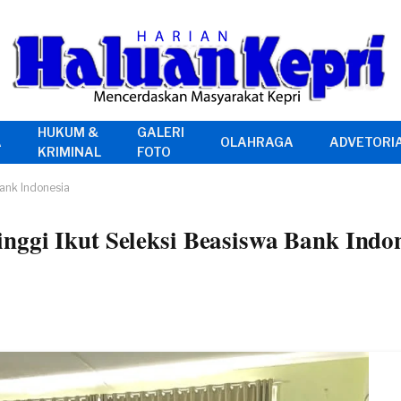
HUKUM &
GALERI
A
OLAHRAGA
ADVETORI
KRIMINAL
FOTO
Bank Indonesia
ggi Ikut Seleksi Beasiswa Bank Indo