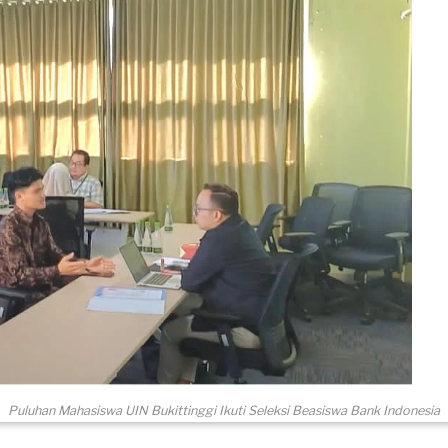
Puluhan Mahasiswa UIN Bukittinggi Ikuti Seleksi Beasiswa Bank Indonesia