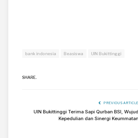
bank indonesia
Beasiswa
UIN Bukittinggi
SHARE.
PREVIOUS ARTICL
UIN Bukittinggi Terima Sapi Qurban BSI, Wuju
Kepedulian dan Sinergi Keummata