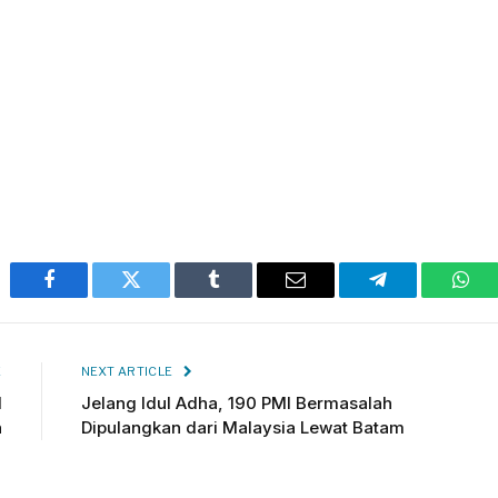
Facebook
Twitter
Tumblr
Email
Telegram
Wha
E
NEXT ARTICLE
d
Jelang Idul Adha, 190 PMI Bermasalah
n
Dipulangkan dari Malaysia Lewat Batam