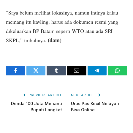
“Saya belum melihat lokasinya, namun intinya kalau
memang itu kavling, harus ada dokumen resmi yang
dikeluarkan BP Batam seperti WTO atau ada SPJ
(dam)
SKPL,” imbuhnya.
Facebook
Twitter
Tumblr
Email
Telegram
Whats
PREVIOUS ARTICLE
NEXT ARTICLE
Denda 100 Juta Menanti
Urus Pas Kecil Nelayan
Bupati Langkat
Bisa Online