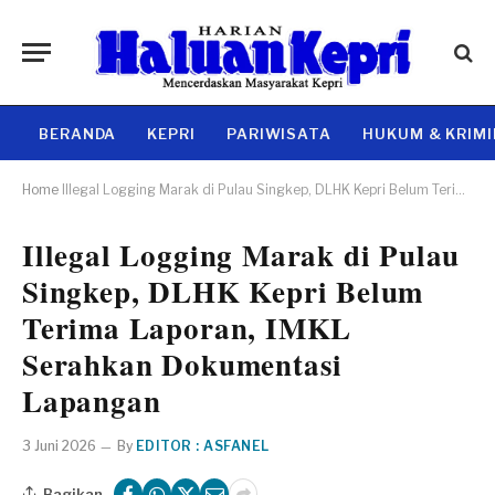
BERANDA
KEPRI
PARIWISATA
HUKUM & KRIM
Home
Illegal Logging Marak di Pulau Singkep, DLHK Kepri Belum Terima Laporan, IMKL Serahkan Dokumentasi Lapangan
Illegal Logging Marak di Pulau
Singkep, DLHK Kepri Belum
Terima Laporan, IMKL
Serahkan Dokumentasi
Lapangan
3 Juni 2026
By
EDITOR : ASFANEL
Bagikan