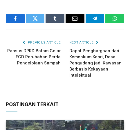
Facebook
Twitter
Tumblr
Email
Telegram
Whats
PREVIOUS ARTICLE
NEXT ARTICLE
Pansus DPRD Batam Gelar
Dapat Penghargaan dari
FGD Perubahan Perda
Kemenkum Kepri, Desa
Pengelolaan Sampah
Pengudang jadi Kawasan
Berbasis Kekayaan
Intelektual
POSTINGAN TERKAIT