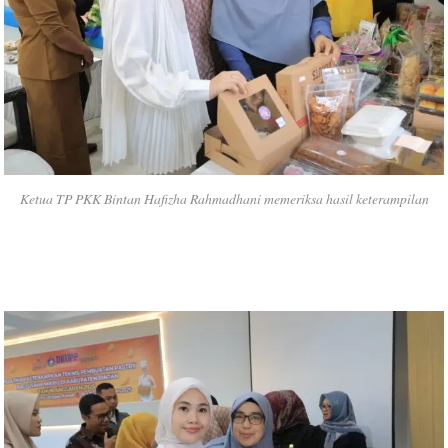
Ketua TP PKK Bintan Hafizha Rahmadhani memeriksa hasil keterampilan