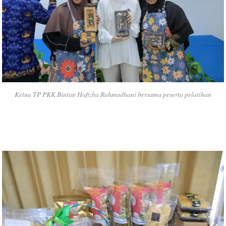
Ketua TP PKK Bintan Hafizha Rahmadhani bersama peserta pelatihan