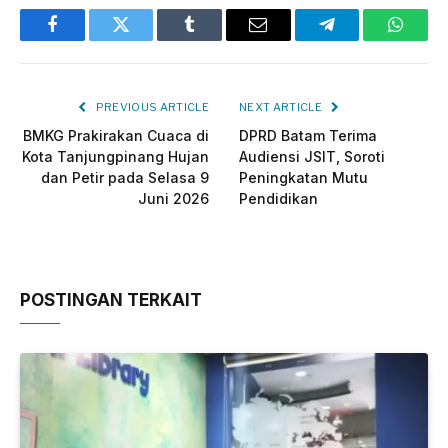
Facebook
Twitter
Tumblr
Email
Telegram
Whats
PREVIOUS ARTICLE
NEXT ARTICLE
BMKG Prakirakan Cuaca di
DPRD Batam Terima
Kota Tanjungpinang Hujan
Audiensi JSIT, Soroti
dan Petir pada Selasa 9
Peningkatan Mutu
Juni 2026
Pendidikan
POSTINGAN TERKAIT