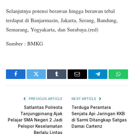
Selanjutnya potensi berawan hingga berawan tebal
terdapat di Banjarmasin, Jakarta, Serang, Bandung,
Semarang, Yogyakarta, dan Surabaya.(red)
Sumber : BMKG
Facebook
Twitter
Tumblr
Email
Telegram
Whats
PREVIOUS ARTICLE
NEXT ARTICLE
Satlantas Polresta
Terduga Perantara
Tanjungpinang Ajak
Senjata Api Jaringan KKB
Pelajar SMA Negeri 2 Jadi
di Sarmi Ditangkap Satgas
Pelopor Keselamatan
Damai Cartenz
Berlalu Lintas