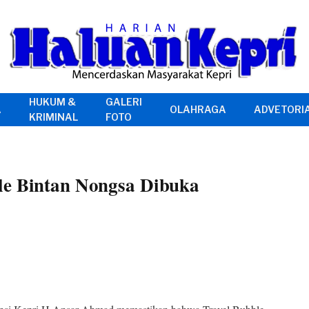
HUKUM &
GALERI
A
OLAHRAGA
ADVETORI
KRIMINAL
FOTO
le Bintan Nongsa Dibuka