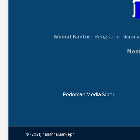
Alamat Kantor :
Bengkong
Garam
Nomo
Pedoman Media Siber
© {2021} harianhaluankepri.