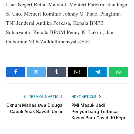
Luar Negeri Retno Marsudi, Menteri Parekraf Sandiaga
S. Uno, Menteri Kominfo Johnny G. Plate, Panglima
TNI Jenderal Andika Perkasa, Kepala BNPB
Suharyanto, Kepala BPOM Penny K. Lukito, dan
Gubernur NTB Zulkieflimansyah.(Efr)
Facebook
Twitter
Tumblr
Email
Telegram
Whats
PREVIOUS ARTICLE
NEXT ARTICLE
Oknum Mahasiswa Diduga
PMI Masuk Jadi
Cabuli Anak Bawah Umur
Penyumbang Terbesar
Kasus Baru Covid-19 Kepri