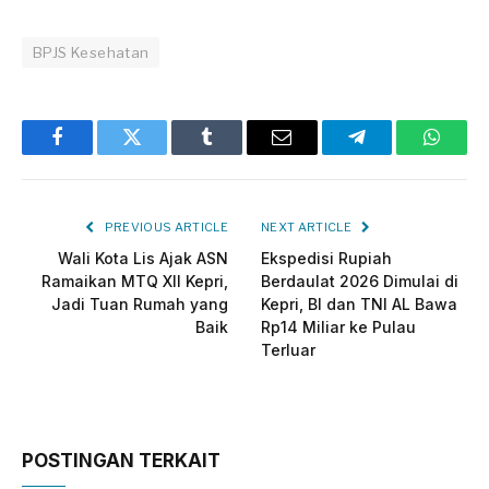
BPJS Kesehatan
Facebook
Twitter
Tumblr
Email
Telegram
Whats
PREVIOUS ARTICLE
NEXT ARTICLE
Wali Kota Lis Ajak ASN
Ekspedisi Rupiah
Ramaikan MTQ XII Kepri,
Berdaulat 2026 Dimulai di
Jadi Tuan Rumah yang
Kepri, BI dan TNI AL Bawa
Baik
Rp14 Miliar ke Pulau
Terluar
POSTINGAN TERKAIT