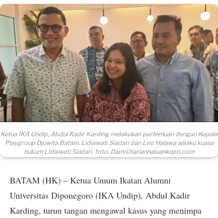
Ketua IKA Undip, Abdul Kadir Karding melakukan pertemuan dengan Kepala
Playgroup Djuwita Batam, Lidiawati Siadari dan Leo Halawa selaku kuasa
hukum Lidiawati Siadari. foto: Damri/harianhaluankepri.com
BATAM (HK) – Ketua Umum Ikatan Alumni
Universitas Diponegoro (IKA Undip), Abdul Kadir
Karding, turun tangan mengawal kasus yang menimpa