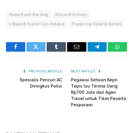
Abdul Kadir Karding
Ketua IKA Undip
Lidiawati Siadari Leo Halawa
Playgroup Djuwita Batam
Facebook
Twitter
Tumblr
Email
Telegram
Whats
PREVIOUS ARTICLE
NEXT ARTICLE
Spesialis Pencuri AC
Pegawai Setwan Kepri
Diringkus Polisi
Tepis Isu Terima Uang
Rp700 Juta dari Agen
Travel untuk Tiket Peserta
Pesparawi