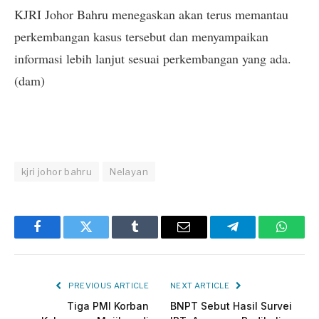
KJRI Johor Bahru menegaskan akan terus memantau
perkembangan kasus tersebut dan menyampaikan
informasi lebih lanjut sesuai perkembangan yang ada.
(dam)
kjri johor bahru
Nelayan
Facebook
Twitter
Tumblr
Email
Telegram
Whats
PREVIOUS ARTICLE
NEXT ARTICLE
Tiga PMI Korban
BNPT Sebut Hasil Survei