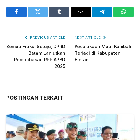
Facebook
Twitter
Tumblr
Email
Telegram
Whats
PREVIOUS ARTICLE
NEXT ARTICLE
Semua Fraksi Setuju, DPRD
Kecelakaan Maut Kembali
Batam Lanjutkan
Terjadi di Kabupaten
Pembahasan RPP APBD
Bintan
2025
POSTINGAN TERKAIT