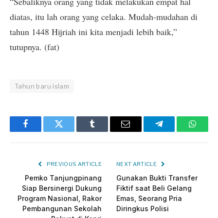
“Sebaliknya orang yang tidak melakukan empat hal
diatas, itu lah orang yang celaka. Mudah-mudahan di
tahun 1448 Hijriah ini kita menjadi lebih baik,”
tutupnya. (fat)
Tahun baru islam
Facebook
Twitter
Tumblr
Email
Telegram
Whats
PREVIOUS ARTICLE
NEXT ARTICLE
Pemko Tanjungpinang
Gunakan Bukti Transfer
Siap Bersinergi Dukung
Fiktif saat Beli Gelang
Program Nasional, Rakor
Emas, Seorang Pria
Pembangunan Sekolah
Diringkus Polisi