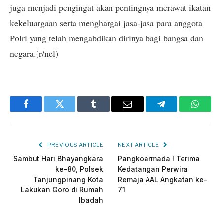
juga menjadi pengingat akan pentingnya merawat ikatan
kekeluargaan serta menghargai jasa-jasa para anggota
Polri yang telah mengabdikan dirinya bagi bangsa dan
negara.(r/nel)
Facebook
Twitter
Tumblr
Email
Telegram
Whats
PREVIOUS ARTICLE
NEXT ARTICLE
Sambut Hari Bhayangkara
Pangkoarmada I Terima
ke-80, Polsek
Kedatangan Perwira
Tanjungpinang Kota
Remaja AAL Angkatan ke-
Lakukan Goro di Rumah
71
Ibadah