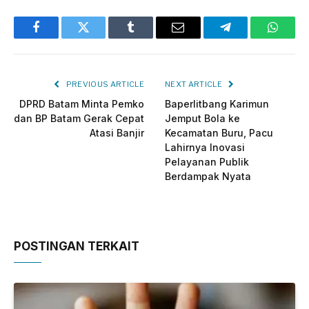
Facebook
Twitter
Tumblr
Email
Telegram
Whats
PREVIOUS ARTICLE
NEXT ARTICLE
DPRD Batam Minta Pemko
Baperlitbang Karimun
dan BP Batam Gerak Cepat
Jemput Bola ke
Atasi Banjir
Kecamatan Buru, Pacu
Lahirnya Inovasi
Pelayanan Publik
Berdampak Nyata
POSTINGAN TERKAIT