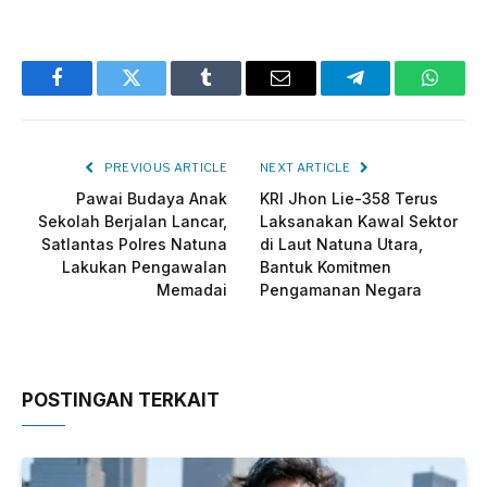
Facebook
Twitter
Tumblr
Email
Telegram
Whats
PREVIOUS ARTICLE
NEXT ARTICLE
Pawai Budaya Anak
KRI Jhon Lie-358 Terus
Sekolah Berjalan Lancar,
Laksanakan Kawal Sektor
Satlantas Polres Natuna
di Laut Natuna Utara,
Lakukan Pengawalan
Bantuk Komitmen
Memadai
Pengamanan Negara
POSTINGAN TERKAIT