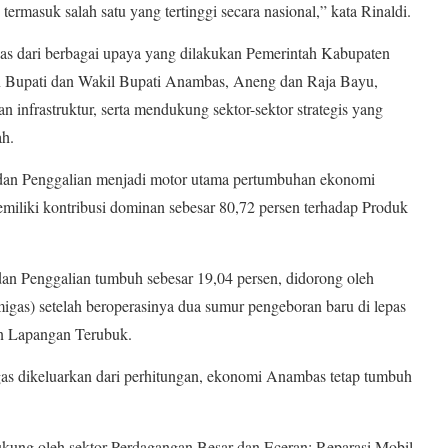
ermasuk salah satu yang tertinggi secara nasional,” kata Rinaldi.
epas dari berbagai upaya yang dilakukan Pemerintah Kabupaten
Bupati dan Wakil Bupati Anambas, Aneng dan Raja Bayu,
 infrastruktur, serta mendukung sektor-sektor strategis yang
ah.
 dan Penggalian menjadi motor utama pertumbuhan ekonomi
miliki kontribusi dominan sebesar 80,72 persen terhadap Produk
an Penggalian tumbuh sebesar 19,04 persen, didorong oleh
igas) setelah beroperasinya dua sumur pengeboran baru di lepas
an Lapangan Terubuk.
s dikeluarkan dari perhitungan, ekonomi Anambas tetap tumbuh
kung oleh sektor Perdagangan Besar dan Eceran; Reparasi Mobil