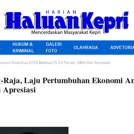
HUKUM &
GALERI
A
OLAHRAGA
ADVETORI
KRIMINAL
FOTO
nomi Anambas 2025 Melesat 15,54 Persen, SMSI Beri Apresiasi
-Raja, Laju Pertumbuhan Ekonomi A
 Apresiasi