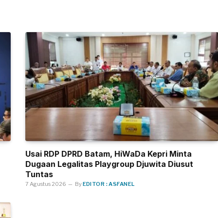
Usai RDP DPRD Batam, HiWaDa Kepri Minta
Dugaan Legalitas Playgroup Djuwita Diusut
Tuntas
7 Agustus 2026
By
EDITOR : ASFANEL