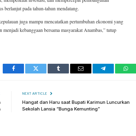
us berlanjut pada tahun-tahun mendatang.
kepulauan juga mampu mencatatkan pertumbuhan ekonomi yang
 dan menjadi kebanggaan bersama masyarakat Anambas,” tutup
Facebook
Twitter
Tumblr
Email
Telegram
Wha
E
NEXT ARTICLE
n
Hangat dan Haru saat Bupati Karimun Luncurkan
s
Sekolah Lansia “Bunga Kemunting”