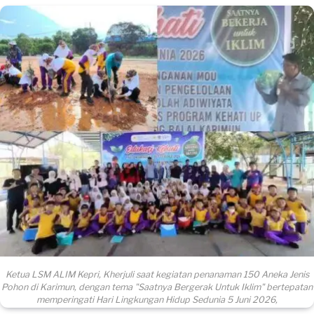
Ketua LSM ALIM Kepri, Kherjuli saat kegiatan penanaman 150 Aneka Jenis
Pohon di Karimun, dengan tema "Saatnya Bergerak Untuk Iklim" bertepatan
memperingati Hari Lingkungan Hidup Sedunia 5 Juni 2026,