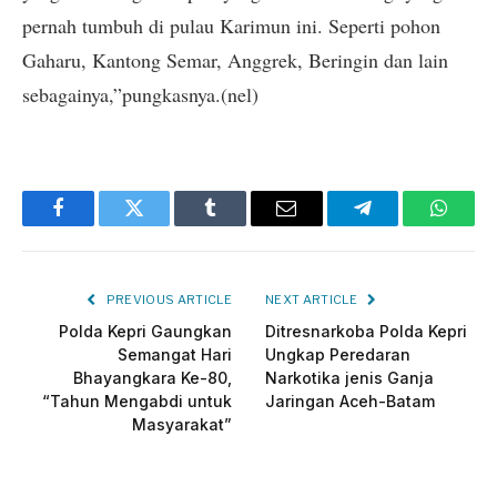
pernah tumbuh di pulau Karimun ini. Seperti pohon
Gaharu, Kantong Semar, Anggrek, Beringin dan lain
sebagainya,”pungkasnya.(nel)
Facebook
Twitter
Tumblr
Email
Telegram
Whats
PREVIOUS ARTICLE
NEXT ARTICLE
Polda Kepri Gaungkan
Ditresnarkoba Polda Kepri
Semangat Hari
Ungkap Peredaran
Bhayangkara Ke-80,
Narkotika jenis Ganja
“Tahun Mengabdi untuk
Jaringan Aceh-Batam
Masyarakat”