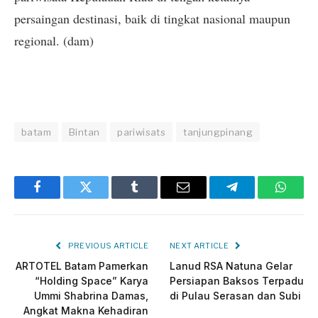
persaingan destinasi, baik di tingkat nasional maupun
regional. (dam)
batam
Bintan
pariwisats
tanjungpinang
Facebook
Twitter
Tumblr
Email
Telegram
Whats
PREVIOUS ARTICLE
NEXT ARTICLE
ARTOTEL Batam Pamerkan
Lanud RSA Natuna Gelar
“Holding Space” Karya
Persiapan Baksos Terpadu
Ummi Shabrina Damas,
di Pulau Serasan dan Subi
Angkat Makna Kehadiran