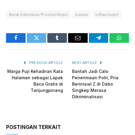
Bank Indonesia Provinsi Kepri
batam
inflasi kepri
Facebook
Twitter
Tumblr
Email
Telegram
Whats
PREVIOUS ARTICLE
NEXT ARTICLE
Warga Puji Kehadiran Kata
Bantah Jadi Calo
Halaman sebagai Lapak
Penerimaan Polri, Pria
Baca Gratis di
Berinisial Z di Dabo
Tanjungpinang
Singkep Merasa
Dikriminalisasi
POSTINGAN TERKAIT