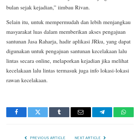
bulan sejak kejadian,” iimbau Rivan.
Selain itu, untuk mempermudah dan lebih menjangkau
masyarakat luas dalam memberikan akses pengajuan
santunan Jasa Raharja, hadir aplikasi JRku, yang dapat
digunakan untuk pengajuan santunan kecelakaan lalu
lintas secara online, melaporkan kejadian jika melihat
kecelakaan lalu lintas termasuk juga info lokasi-lokasi
rawan kecelakaan.
Facebook
Twitter
Tumblr
Email
Telegram
Whats
PREVIOUS ARTICLE
NEXT ARTICLE