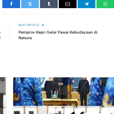
Facebook
Twitter
Tumblr
Email
Telegram
Wha
E
NEXT ARTICLE
s
Pemprov Kepri Gelar Pawai Kebudayaan di
N
Natuna