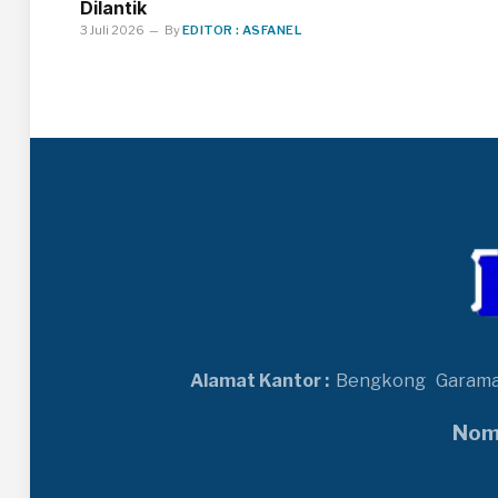
Dilantik
3 Juli 2026
By
EDITOR : ASFANEL
Alamat Kantor :
Bengkong
Garam
Nomo