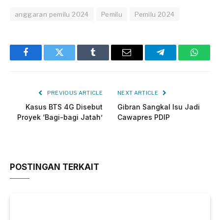
anggaran pemilu 2024
Pemilu
Pemilu 2024
Facebook
Twitter
Tumblr
Email
Telegram
Whats
PREVIOUS ARTICLE
NEXT ARTICLE
Kasus BTS 4G Disebut
Gibran Sangkal Isu Jadi
Proyek ‘Bagi-bagi Jatah’
Cawapres PDIP
POSTINGAN TERKAIT