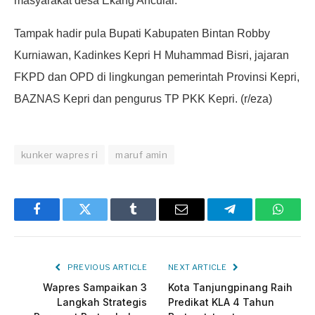
masyarakat desa Ekang Anculai.
Tampak hadir pula Bupati Kabupaten Bintan Robby
Kurniawan, Kadinkes Kepri H Muhammad Bisri, jajaran
FKPD dan OPD di lingkungan pemerintah Provinsi Kepri,
BAZNAS Kepri dan pengurus TP PKK Kepri. (r/eza)
kunker wapres ri
maruf amin
Facebook
Twitter
Tumblr
Email
Telegram
Whats
PREVIOUS ARTICLE
NEXT ARTICLE
Wapres Sampaikan 3
Kota Tanjungpinang Raih
Langkah Strategis
Predikat KLA 4 Tahun